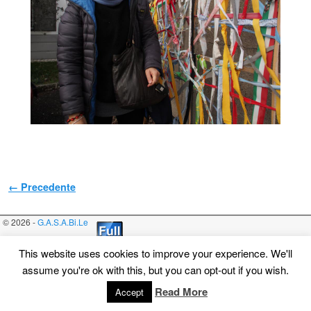
Navigazione immagini
← Precedente
© 2026 -
G.A.S.A.Bi.Le
This website uses cookies to improve your experience. We'll
assume you're ok with this, but you can opt-out if you wish.
Read More
Accept