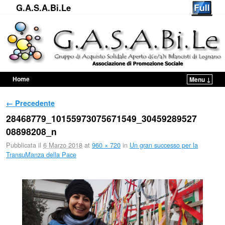
G.A.S.A.Bi.Le
Home
Menu ↓
Vai al contenuto principale
Vai al contenuto secondario
Navigazione immagini
← Precedente
28468779_10155973075671549_30459289527
08898208_n
Pubblicata il
6 Marzo 2018
at
960 × 720
in
Un gran successo per la
TransuManza della Pace