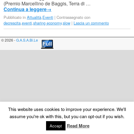
(Premio Marcellino de Baggis, Terra di …
Continua a leggere
→
Pubblicato in
Attualità
,
Eventi
|
Contrassegnato con
decrescita
,
eventi
,
sharing economy
,
slow
|
Lascia un commento
© 2026 -
G.A.S.A.Bi.Le
This website uses cookies to improve your experience. We'll
assume you're ok with this, but you can opt-out if you wish.
Read More
Accept