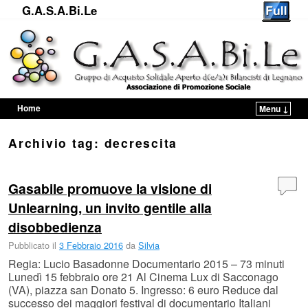
G.A.S.A.Bi.Le
Home
Menu ↓
Vai al contenuto principale
Vai al contenuto secondario
Archivio tag:
decrescita
Gasabile promuove la visione di
Unlearning, un invito gentile alla
disobbedienza
Pubblicato il
3 Febbraio 2016
da
Silvia
Regia: Lucio Basadonne Documentario 2015 – 73 minuti
Lunedì 15 febbraio ore 21 Al Cinema Lux di Sacconago
(VA), piazza san Donato 5. Ingresso: 6 euro Reduce dal
successo dei maggiori festival di documentario Italiani