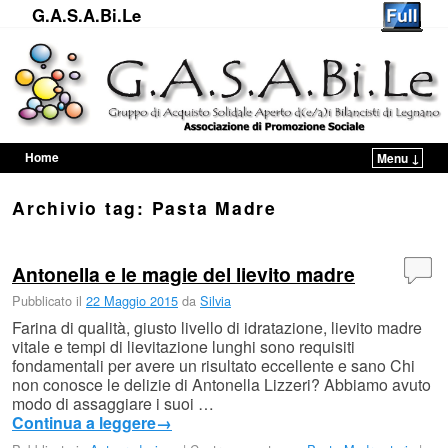
G.A.S.A.Bi.Le
Home
Menu ↓
Vai al contenuto principale
Vai al contenuto secondario
Archivio tag:
Pasta Madre
Antonella e le magie del lievito madre
Pubblicato il
22 Maggio 2015
da
Silvia
Farina di qualità, giusto livello di idratazione, lievito madre
vitale e tempi di lievitazione lunghi sono requisiti
fondamentali per avere un risultato eccellente e sano Chi
non conosce le delizie di Antonella Lizzeri? Abbiamo avuto
modo di assaggiare i suoi …
Continua a leggere
→