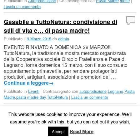
Pubblicato in
Autoproduzione
|
Contrassegnato con
Pasta Madre
,
storie
|
Lascia un commento
Gasabile a TuttoNatura: condivisione di
stili di vita e… di pasta madre!
Pubblicato il
9 Marzo 2015
da
admin
EVENTO RINVIATO A DOMENICA 29 MARZO!!!
TuttoNatura, la tradizionale mostra mercato organizzata
della Cooperativa sociale Circolo Fratellanza e Pace di
Legnano, torna domenica 15 marzo, con il suo consueto
appuntamento primaverile, per rendere protagonisti
produttori, artigiani, associazioni e promotori del …
Continua a leggere
→
Pubblicato in
Eventi
|
Contrassegnato con
autoproduzione
,
Legnano
,
Pasta
Madre
,
pasta madre day
,
TuttoNatura
|
Lascia un commento
This website uses cookies to improve your experience. We'll
© 2026 -
G.A.S.A.Bi.Le
assume you're ok with this, but you can opt-out if you wish.
Read More
Accept