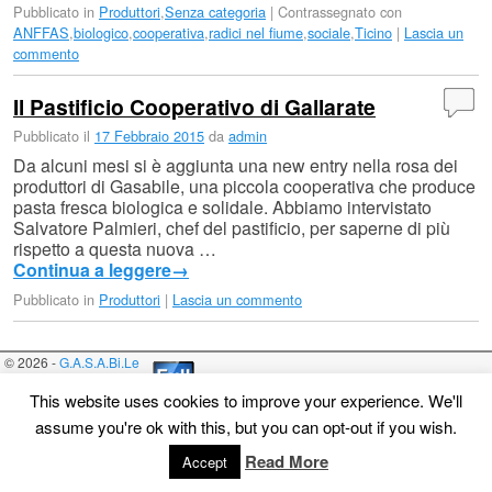
Pubblicato in
Produttori
,
Senza categoria
|
Contrassegnato con
ANFFAS
,
biologico
,
cooperativa
,
radici nel fiume
,
sociale
,
Ticino
|
Lascia un
commento
Il Pastificio Cooperativo di Gallarate
Pubblicato il
17 Febbraio 2015
da
admin
Da alcuni mesi si è aggiunta una new entry nella rosa dei
produttori di Gasabile, una piccola cooperativa che produce
pasta fresca biologica e solidale. Abbiamo intervistato
Salvatore Palmieri, chef del pastificio, per saperne di più
rispetto a questa nuova …
Continua a leggere
→
Pubblicato in
Produttori
|
Lascia un commento
© 2026 -
G.A.S.A.Bi.Le
This website uses cookies to improve your experience. We'll
assume you're ok with this, but you can opt-out if you wish.
Read More
Accept