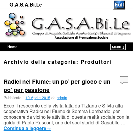
G.A.S.A.Bi.Le
Home
Menu ↓
Vai al contenuto principale
Vai al contenuto secondario
Archivio della categoria:
Produttori
Radici nel Fiume: un po’ per gioco e un
po’ per passione
Pubblicato il
10 Aprile 2015
da
admin
Ecco il resoconto della visita fatta da Tiziana e Silvia alla
cooperativa Radici nel Fiume di Somma Lombardo, per
conoscere da vicino le attività di questa realtà sociale con la
guida di Paolo Rusconi, uno dei soci storici di Gasabile …
Continua a leggere
→