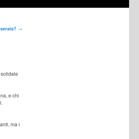
 serata?
→
 solidale
na, e chi
i.
anti, ma i