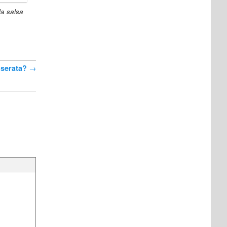
la salsa
 serata?
→