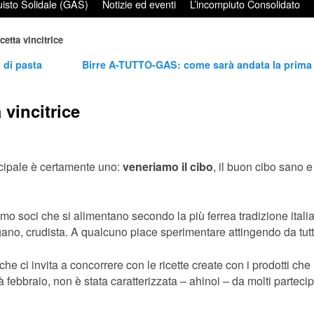
isto Solidale (GAS)
Notizie ed eventi
L’incompiuto Consolidato
cetta vincitrice
 di pasta
Birre A-TUTTO-GAS: come sarà andata la prima
 vincitrice
incipale è certamente uno:
veneriamo il cibo
, il buon cibo sano e
mo soci che si alimentano secondo la più ferrea tradizione italia
gano, crudista. A qualcuno piace sperimentare attingendo da tutt
 che ci invita a concorrere con le ricette create con i prodotti che
febbraio, non è stata caratterizzata – ahinoi – da molti partecip