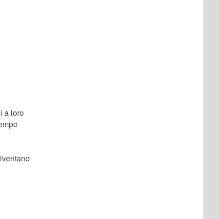
i a loro
 tempo
diventano