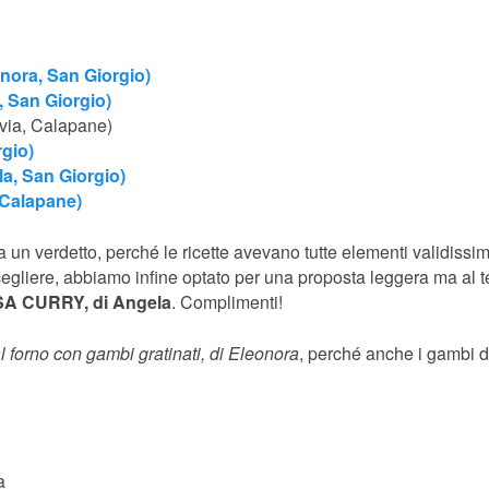
onora, San Giorgio)
, San Giorgio)
lvia, Calapane)
rgio)
ela, San Giorgio)
, Calapane)
 a un verdetto, perché le ricette avevano tutte elementi validissim
scegliere, abbiamo infine optato per una proposta leggera ma al
A CURRY, di Angela
. Complimenti!
 al forno con gambi gratinati, di Eleonora
, perché anche i gambi 
a