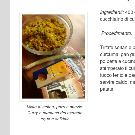
Ingredienti:
400 g
cucchiaino di cur
Procedimento:
Tritate seitan e 
curcuma, pan gra
polpette e cucin
stemperato il cu
fuoco lento e pa
servire caldo, m
patate.
Misto di seitan, porri e spezie.
Curry e curcuma del mercato
equo e solidale