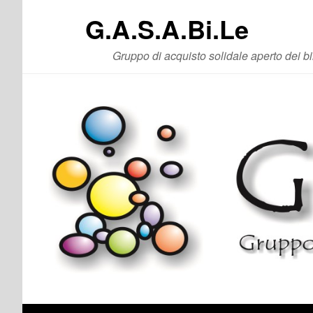
G.A.S.A.Bi.Le
Gruppo di acquisto solidale aperto dei bi
Vai al contenuto principale
Vai al contenuto secondario