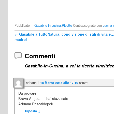
Pubblicato in
Gasabile-in-cucina
,
Ricette
Contrassegnato con
cucina 
Navigazione Articoli
←
Gasabile a TuttoNatura: condivisione di stili di vita e…
madre!
Commenti
Gasabile-in-Cucina: a voi la ricetta vincitric
adriana
il
scrive:
18 Marzo 2015 alle 17:10
Da provare!!!
Brava Angela mi hai stuzzicato
Adriana Rescaldopoli
Riposta
↓