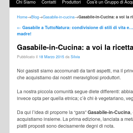
Chi Siamo
Contatti
Produttori
Cos’è un Gruppo di Acqu
Home
→
Blog
→
Gasabile-in-cucina
→
Gasabile-in-Cucina: a voi la ri
Navigazione Articoli
←
Gasabile a TuttoNatura: condivisione di stili di vita e…
madre!
Gasabile-in-Cucina: a voi la ricetta
Pubblicato il
18 Marzo 2015
da
Silvia
Noi gasisti siamo accomunati da tanti aspetti, ma il pr
che acquistiamo dai nostri meravigliosi produttori.
La nostra piccola comunità segue diete differenti: abbia
invece opta per quella etnica; c’è chi è vegetariano, ve
Da qui l’idea di proporre la “gara”
Gasabile-in-Cucina
,
acquistiamo insieme. La prima edizione, lanciata a metà 
piatti proposti sono decisamente degni di nota.