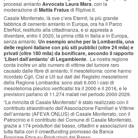
processi amianto
Avvocata Laura Mara
, con la
moderazione di
Mattia Fratus
di Riplive.it.
Casale Monferrato, là ove c’era Eternit, la più grande
fabbrica di cemento amianto in Europa, ora ha il Parco
EterNot, restituito alla cittadinanza, e si appresta a
diventare, entro il 2020, la prima città in Italia e in Europa,
senza amianto.
Un esempio anche per la Lombardia, una
delle regioni italiane con più siti pubblici (oltre 24 mila) e
privati (oltre 180 mila) da bonificare, secondo il rapporto
‘Liberi dall’amianto’ di Legambiente
. La nostra regione
conta inoltre un alto numero di vittime del tumore raro
causato dalle fibre di amianto, il mesotelioma: come hanno
ricordato Cgil, Cisl e Uil sui dati del Registro mesoteliomi
della Regione Lombardia: sono stati 6.000 i casi di
mesotelioma pleurico verificatisi tra il 2000 e il 2016, e le
previsioni parlano di 11.274 malati nel periodo 2000-2029.
“La rivincita di Casale Monferrato” è stato realizzato con il
contributo straordinario dell’Associazione Familiari e Vittime
dell’amianto (AFEVA ONLUS) di Casale Monferrato, con il
Patrocinio e il contributo del Comune di Casale Monferrato,
grazie a 174 produttori dal basso, cittadini e associazioni da
tutta Italia con il crowdfunding promosso da Banca
Popolare Etica su Produzioni dal Basso.