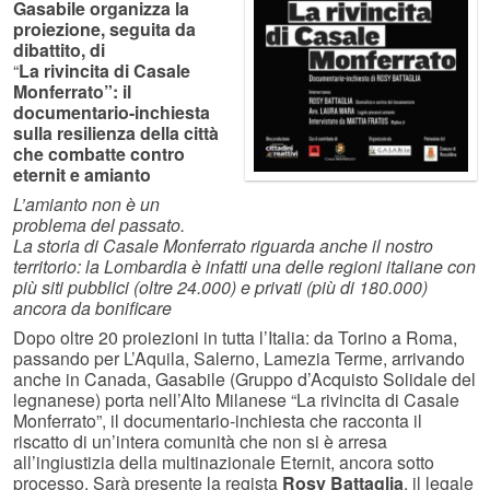
Gasabile organizza la
proiezione, seguita da
dibattito, di
“
La rivincita di Casale
Monferrato”: il
documentario-inchiesta
sulla resilienza della città
che combatte contro
eternit e amianto
L’amianto non è un
problema del passato.
La storia di Casale Monferrato riguarda anche il nostro
territorio: l
a Lombardia è infatti una delle regioni italiane con
più siti pubblici (oltre 24.000) e privati (più di 180.000)
ancora da bonificare
Dopo oltre 20 proiezioni in tutta l’Italia: da Torino a Roma,
passando per L’Aquila, Salerno, Lamezia Terme, arrivando
anche in Canada, Gasabile (Gruppo d’Acquisto Solidale del
legnanese) porta nell’Alto Milanese “La rivincita di Casale
Monferrato”, il documentario-inchiesta che racconta il
riscatto di un’intera comunità che non si è arresa
all’ingiustizia della multinazionale Eternit, ancora sotto
processo. Sarà presente la regista
Rosy Battaglia
, il legale