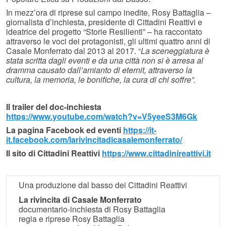
In mezz’ora di riprese sul campo inedite, Rosy Battaglia –
giornalista d’inchiesta, presidente di Cittadini Reattivi e
ideatrice del progetto “Storie Resilienti” – ha raccontato
attraverso le voci dei protagonisti, gli ultimi quattro anni di
Casale Monferrato dal 2013 al 2017. “
La sceneggiatura è
stata scritta dagli eventi e da una città non si è arresa al
dramma causato dall’amianto di eternit, attraverso la
cultura, la memoria, le bonifiche, la cura di chi soffre”.
Il trailer del doc-inchiesta
https://www.youtube.com/watch?v=V5yeeS3M6Gk
La pagina Facebook ed eventi
https://it-
it.facebook.com/larivincitadicasalemonferrato/
Il sito di Cittadini Reattivi
https://www.cittadinireattivi.it
Una produzione dal basso dei Cittadini Reattivi
La rivincita di Casale Monferrato
documentario-inchiesta di Rosy Battaglia
regia e riprese Rosy Battaglia