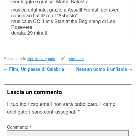
montaggio e grafica: Marco Balestra
musica originale: grazie a Assalti Frontali per aver
concesso l’utilizzo di “Asbesto”
musica in CC: Let’s Start at the Beginning di Lee
Rosevere
durata: 29 minuti
Pubblicato in
Senza categoria
permalink
Navigazione Articoli
←
Film: Un paese di Calabria
Nessun uomo è un’isola
→
Lascia un commento
Il tuo indirizzo email non sarà pubblicato.
I campi
obbligatori sono contrassegnati
*
Commento
*