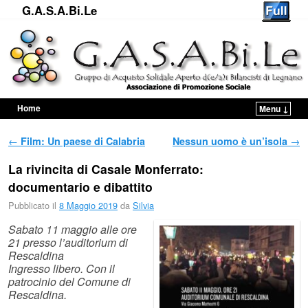
G.A.S.A.Bi.Le
Home
Menu ↓
Vai al contenuto principale
Vai al contenuto secondario
Navigazione Articoli
←
Film: Un paese di Calabria
Nessun uomo è un’isola
→
La rivincita di Casale Monferrato:
documentario e dibattito
Pubblicato il
8 Maggio 2019
da
Silvia
Sabato 11 maggio alle ore
21 presso l’auditorium di
Rescaldina
Ingresso libero. Con il
patrocinio del Comune di
Rescaldina.